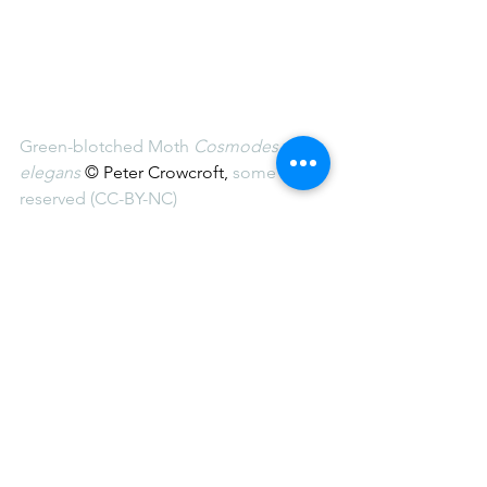
Green-blotched Moth
Cosmodes 
elegans
© Peter Crowcroft, 
some rights 
reserved (CC-BY-NC)
Plantain Moth
Scopula rubraria
@
mattcampbellaus
 © Matt Campbell, 