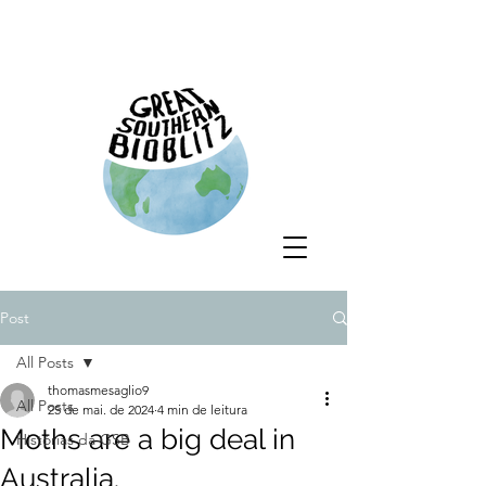
Post
All Posts
thomasmesaglio9
All Posts
25 de mai. de 2024
4 min de leitura
Moths are a big deal in
Histórias da GSB
Australia.