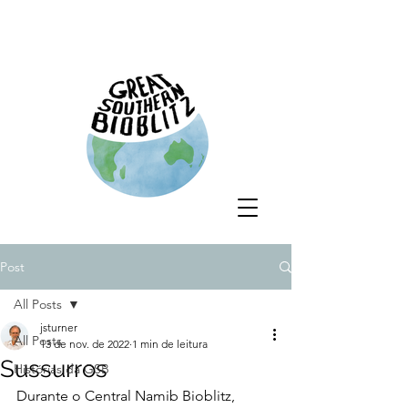
Post
All Posts
jsturner
All Posts
13 de nov. de 2022
1 min de leitura
Sussurros
Histórias da GSB
Durante o Central Namib Bioblitz, 