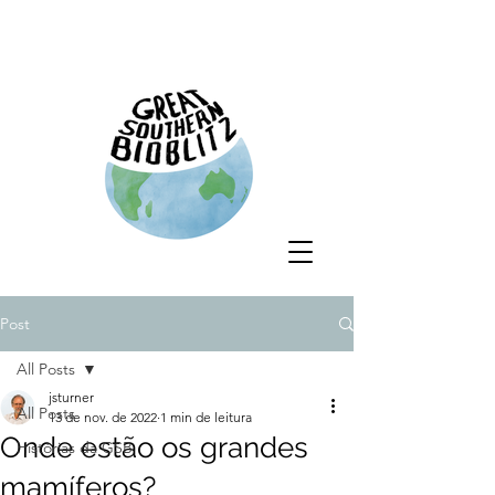
Post
All Posts
jsturner
All Posts
13 de nov. de 2022
1 min de leitura
Onde estão os grandes
Histórias da GSB
mamíferos?