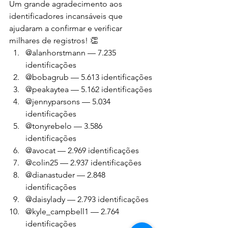
Um grande agradecimento aos 
identificadores incansáveis que 
ajudaram a confirmar e verificar 
milhares de registros! 👏
@alanhorstmann — 7.235 
identificações
@bobagrub — 5.613 identificações
@peakaytea — 5.162 identificações
@jennyparsons — 5.034 
identificações
@tonyrebelo — 3.586 
identificações
@avocat — 2.969 identificações
@colin25 — 2.937 identificações
@dianastuder — 2.848 
identificações
@daisylady — 2.793 identificações
@kyle_campbell1 — 2.764 
identificações