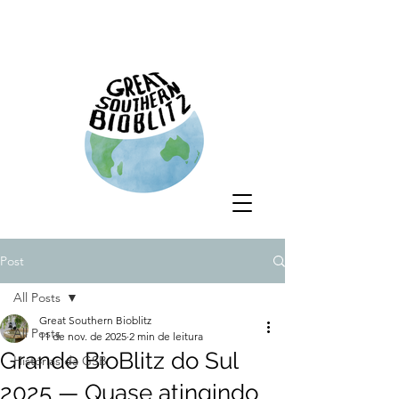
Post
All Posts
Great Southern Bioblitz
All Posts
11 de nov. de 2025
2 min de leitura
Grande BioBlitz do Sul
Histórias da GSB
2025 — Quase atingindo