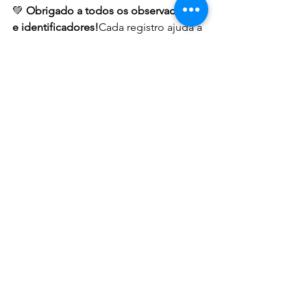
💚 
Obrigado a todos os observadores 
e identificadores!
Cada registro ajuda a 
construir um retrato mais completo da 
biodiversidade do hemisfério sul.
📸 Continue enviando e identificando 
— estamos prestes a ultrapassar 
300.000 observações
 e 
30.000 espécies
!
#GSB2025
#GrandeBioBlitzDoSul
#CiênciaCidadã
#Biodiversidade
#iNaturalist
#Oceania
#África
#AméricaDoSul
#BioBlitz
Ver tudo
Posts recentes