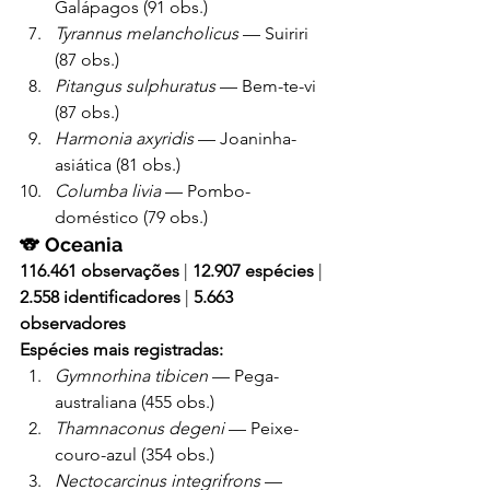
Galápagos (91 obs.)
Tyrannus melancholicus
 — Suiriri 
(87 obs.)
Pitangus sulphuratus
 — Bem-te-vi 
(87 obs.)
Harmonia axyridis
 — Joaninha-
asiática (81 obs.)
Columba livia
 — Pombo-
doméstico (79 obs.)
🐨 
Oceania
116.461 observações
 | 
12.907 espécies
 | 
2.558 identificadores
 | 
5.663 
observadores
Espécies mais registradas:
Gymnorhina tibicen
 — Pega-
australiana (455 obs.)
Thamnaconus degeni
 — Peixe-
couro-azul (354 obs.)
Nectocarcinus integrifrons
 — 