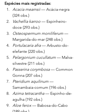
Espécies mais registradas:
Acacia mearnsii
 — Acácia-negra 
(324 obs.)
Vachellia karroo
 — Espinheiro-
doce (293 obs.)
Osteospermum moniliferum
 — 
Margarida-do-mar (248 obs.)
Portulacaria afra
 — Arbusto-do-
elefante (220 obs.)
Pelargonium cucullatum
 — Malva-
silvestre (211 obs.)
Passerina corymbosa
 — Common 
Gonna (207 obs.)
Pteridium aquilinum
 — 
Samambaia-comum (196 obs.)
Azima tetracantha
 — Espinho-de-
agulha (192 obs.)
Aloe ferox
 — Babosa-do-Cabo 
(189 obs.)