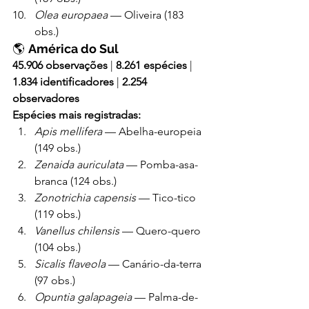
Olea europaea
 — Oliveira (183 
obs.)
🌎 
América do Sul
45.906 observações
 | 
8.261 espécies
 | 
1.834 identificadores
 | 
2.254 
observadores
Espécies mais registradas:
Apis mellifera
 — Abelha-europeia 
(149 obs.)
Zenaida auriculata
 — Pomba-asa-
branca (124 obs.)
Zonotrichia capensis
 — Tico-tico 
(119 obs.)
Vanellus chilensis
 — Quero-quero 
(104 obs.)
Sicalis flaveola
 — Canário-da-terra 
(97 obs.)
Opuntia galapageia
 — Palma-de-