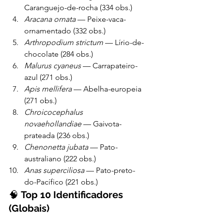
Caranguejo-de-rocha (334 obs.)
Aracana ornata
 — Peixe-vaca-
ornamentado (332 obs.)
Arthropodium strictum
 — Lírio-de-
chocolate (284 obs.)
Malurus cyaneus
 — Carrapateiro-
azul (271 obs.)
Apis mellifera
 — Abelha-europeia 
(271 obs.)
Chroicocephalus 
novaehollandiae
 — Gaivota-
prateada (236 obs.)
Chenonetta jubata
 — Pato-
australiano (222 obs.)
Anas superciliosa
 — Pato-preto-
do-Pacífico (221 obs.)
🧠 
Top 10 Identificadores 
(Globais)