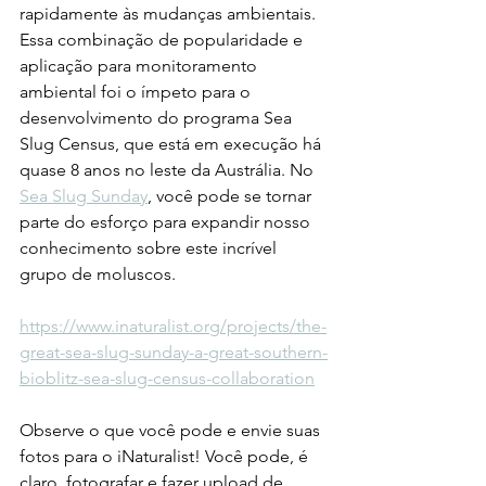
rapidamente às mudanças ambientais. 
Essa combinação de popularidade e 
aplicação para monitoramento 
ambiental foi o ímpeto para o 
desenvolvimento do programa Sea 
Slug Census, que está em execução há 
quase 8 anos no leste da Austrália. No 
Sea Slug Sunday
, você pode se tornar 
parte do esforço para expandir nosso 
conhecimento sobre este incrível 
grupo de moluscos.
https://www.inaturalist.org/projects/the-
great-sea-slug-sunday-a-great-southern-
bioblitz-sea-slug-census-collaboration
Observe o que você pode e envie suas 
fotos para o iNaturalist! Você pode, é 
claro, fotografar e fazer upload de 