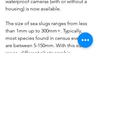
waterproof cameras (with or without a 
housing) is now available. 
The size of sea slugs ranges from less 
than 1mm up to 300mm+. Typically, 
most species found in census events 
are between 5-150mm. With this size 
range, different photographic 
approaches are needed (e.g. super-
macro for tiny animals), but the 
principles are the same:
·         Try to get images of undisturbed 
sea slugs where you find them. Many 
have body parts that they retract when 
disturbed. The host on which you find 
them can also provide clues to their 
identity.