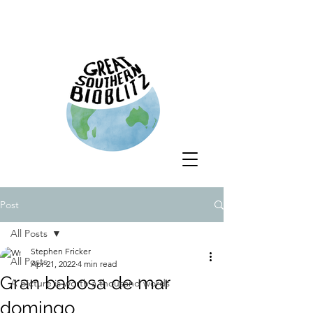
Post
All Posts
Stephen Fricker
All Posts
Apr 21, 2022
4 min read
Gran babosa de mar
A picture is worth a thousand words
domingo